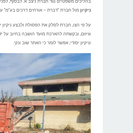
בהליכים משפטיים נגד חברת ניצב"א. לבסוף, לפנ
ניקיון
מול חברת "דברת – אורחים דרכים בע"מ" על פי
על פי הצו, חברת לסלק את הפסולת ולבצע ניקיון י
וגיזום, ובקשתה להארכת מועד הושבה בחיוב על י
וניקיון יסודי, אפשר לומר כי האתר שוב ונקי.