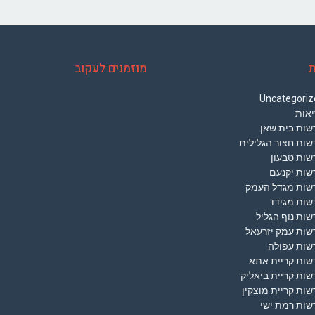
ת
מוזמנים לעקוב
Uncategoriz
יאות
שות בית שאן
שות חצור הגלילית
שות טבעון
שות יקנעם
שות מגדל העמק
שות מגידו
ות נוף הגליל
שות עמק יזרעאל
שות עפולה
שות קריית אתא
ות קריית ביאליק
ות קריית מוצקין
שות רמת ישי