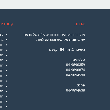
אודות
קטגוריו
אתר זה הוא המהדורה הדיגיטלית של
זה מה
ed
יש עיתונות מקומית והוצאה לאור.
בר
חד
השיטה 2, ת.ד 84 יקנעם
חד
חד
טלפונים:
חד
04-9890359
חד
04-9890874
חד
04-9894590
חדש
חד
פקס:
חד
04-9894638
חד
חדש
חדש
חד