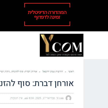
ראשי
»
חדשות עמק יזרעאל
»
אורחן דברת: סוף להזנחה, ניקיון ושי
אורחן דברת: סוף להזנח
Ycom
פברואר 17, 2025
8:30 am
אין תגובות