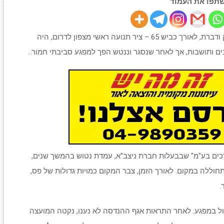
תפו את העמוד
אורחן דברת, הממוקם בסמוך ליישובים אחוזת ברק ודברת, לאורך כביש 65 – ציר תנועה ראשי מצפון לדרום, היה
ים ותושבות, אך לאחר שנסגר וננטש הפך למפגע סביבתי חמור..
כים בע"מ" שבבעלות חברת ניצב"א, עמדת נטוש בהמשך שנים,
וללה במקום. לאורך הזמן, צבר המקום כמויות גדולות של פס,
.
ל במפגע. לאחר התראות אגף ההנדסה לא נענו, נקטה המועצה