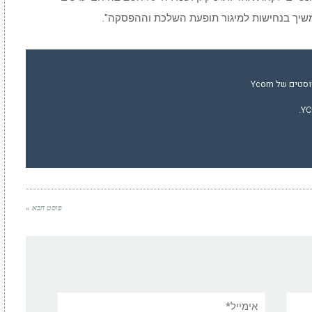
נמשיך בנחישות למיגור תופעת השלכת וההפסקה".
ים של Ycom
פוסט הבא »
אימייל*