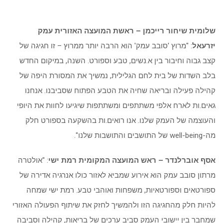
שלומית שיחור רייכמן – ראשת המועצה האזורית עמק
יזרעאל
:
"מרוץ 'סובב עמק' הוא הרבה יותר ממרוץ – זו חגיגה של
קצב גבוה וחיבור בין א.נשים, טבע וספורט. השנה, במיקום החדש
בלב השדות של בית לחם הגלילית, נמשיך את המסורת היפה של
קהילה פעילה ובריאה שחיה את הטבע הפתוח שסביבנו. אנחנו
גאים.ות לארח אלפי משתתפים ומשתתפות שיגיעו לחוות את היופי
והעוצמה של העמק שלנו. אנו רואים.ות בהשקעה בספורט חלק
מה-
well-being
של התושבים והתושבות שלנו".
אסף אוברלנדר –
ראש המועצה המקומית רמת ישי
:
"
אולטרה
מרתון סובב עמק הוא אירוע שמביא לאזור כולו אנרגיה אדירה של
ספורטאים וספורטאיות, משפחות ואוהבי טבע. רמת ישי שמחה
להיות חלק מהחגיגה הזו ולהמשיך לחזק את שיתוף הפעולה האזורי
שמחבר בין יישובי העמק סביב ערכים של בריאות, קהילה וסביבה