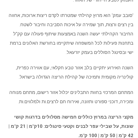
העמוק לטבע הייחודי של האזור
.
'סובב עמק' הוא מרוץ קהילתי שמטרתו לקדם ריצות ארוכות, אחווה
בין רצים ורצות, תוך שמירה על איכות הסביבה וחיבור לשטח.
החיבור הקהילתי יעשה השנה באמצעות שיתוף פעולה עם קק"ל
בתחנות פעילות לכל המשפחה שיתקיימו בחורשת האלונים ברמת
ישי ובסינגל הסוללים בעמק יזרעאל.
השנה האירוע יתקיים בלב אזור טבע חקלאי, עם אווירה כפרית,
קולינריה מקומית ותמיכה של קהילת הריצה הגדולה בישראל.
המתחם המרכזי בחוות התבלינים יכלול אזור רישום, מתחם מנוחה
ומכירה, דוכני ספורט ותזונה, ואירוח חם לרצים.ות ולמלווים.ות.
מקצי הריצה במרוץ כוללים חמישה מסלולים בדרגות קושי
שונות, על שבילי עפר לבנים וקטעי סינגלים:
10
ק"מ | 21 ק"מ |
42 ק"מ | 50 ק"מ | 100 ק"מ.