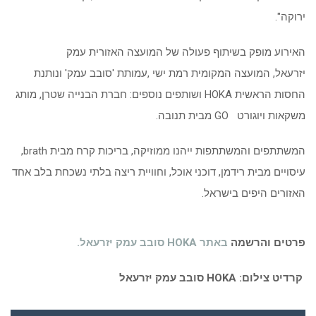
ירוקה
."
האירוע מופק בשיתוף פעולה של המועצה האזורית עמק
יזרעאל,
המועצה המקומית רמת ישי
,
עמותת 'סובב עמק' ונותנת
החסות הראשית
HOKA
ושותפים נוספים: חברת הבנייה שטרן, מותג
משקאות ויוגורט
GO
מבית תנובה.
המשתתפים והמשתתפות ייהנו ממוזיקה, בריכות קרח מבית
brath
,
עיסויים מבית רידמן, דוכני אוכל, וחוויית ריצה בלתי נשכחת בלב אחד
האזורים היפים בישראל
.
פרטים והרשמה
באתר
HOKA
סובב עמק יזרעאל.
קרדיט צילום:
HOKA
סובב עמק יזרעאל