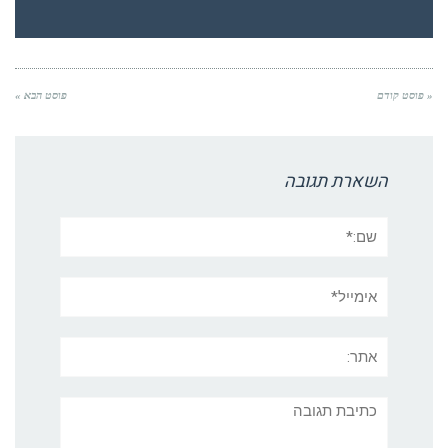
« פוסט קודם
פוסט הבא »
השארת תגובה
שם:*
אימייל*
אתר:
תגובה