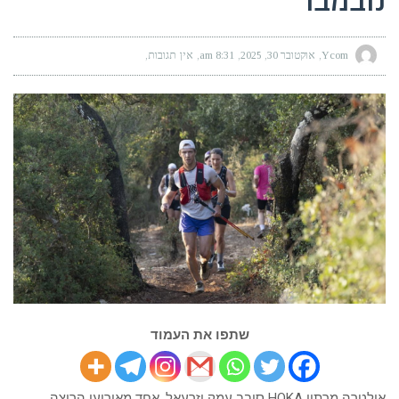
נובמבר
Ycom
אוקטובר 30, 2025
8:31 am
אין תגובות
שתפו את העמוד
אולטרה מרתון
HOKA
סובב עמק יזרעאל, אחד מאירועי הריצה