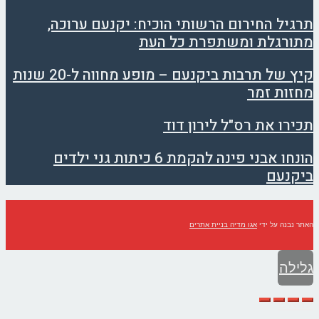
תרגיל החירום הרשותי הוכיח: יקנעם ערוכה,
מתורגלת ומשתפרת כל העת
קיץ של תרבות ביקנעם – מופע מחווה ל-20 שנות
מחזות זמר
תכירו את רס"ל לירון דוד
הונחו אבני פינה להקמת 6 כיתות גני ילדים
ביקנעם
האתר נבנה על ידי
אגו מדיה בניית אתרים
גלילה
לראש