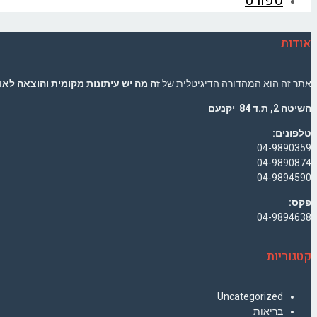
ספורט
אודות
אתר זה הוא המהדורה הדיגיטלית של
זה מה יש עיתונות מקומית והוצאה לאור
השיטה 2, ת.ד 84 יקנעם
טלפונים:
04-9890359
04-9890874
04-9894590
פקס:
04-9894638
קטגוריות
Uncategorized
בריאות