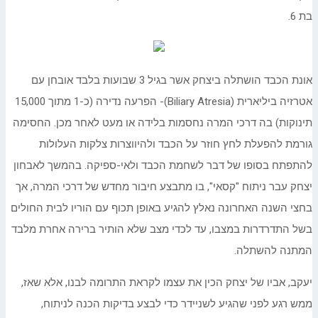
בת 6.
אונת הכבד הושתלה ביצחק אשר בגיל 3 שבועות בלבד אובחן עם
אטרזיה ביליארית (Biliary Atresia)- הפרעה נדירה (כ-1 מתוך 15,000
תינוקות) בה דרכי המרה נחסמות בלידה או מעט לאחר מכן. החסימה
גורמת להפעלת לחץ חוזר על הכבד ולהיווצרות צלקות העלולות
להתפתח בסופו של דבר לשחמת הכבד ולאי-ספיקה. בהמשך לאבחון
יצחק עבר ניתוח "קסאי", בו מתבצע חיבור מחדש של דרכי המרה, אך
בחצי השנה האחרונה נאלץ להגיע באופן תכוף עם הוריו לבית החולים
בשל התדרדרות במצבו, עד לכדי מצב שלא הותיר ברירה אחרת מלבד
המתנה להשתלה.
יעקב, אביו של יצחק הכין את עצמו לקראת התרומה לבנו, אלא שאז,
ממש רגע לפני שהגיע לשניידר כדי לבצע בדיקות הכנה לניתוח,