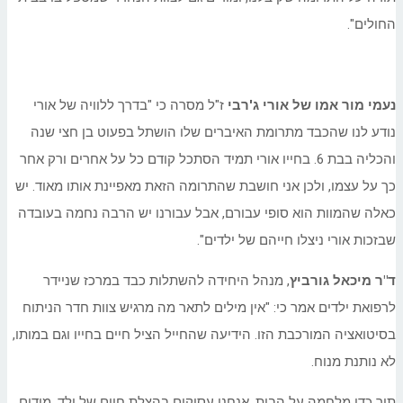
החולים".
נעמי מור אמו של אורי ג'רבי
ז"ל מסרה כי "בדרך ללוויה של אורי
נודע לנו שהכבד מתרומת האיברים שלו הושתל בפעוט בן חצי שנה
והכליה בבת 6. בחייו אורי תמיד הסתכל קודם כל על אחרים ורק אחר
כך על עצמו, ולכן אני חושבת שהתרומה הזאת מאפיינת אותו מאוד. יש
כאלה שהמוות הוא סופי עבורם, אבל עבורנו יש הרבה נחמה בעובדה
שבזכות אורי ניצלו חייהם של ילדים".
ד"ר מיכאל גורביץ
, מנהל היחידה להשתלות כבד במרכז שניידר
לרפואת ילדים אמר כי: "אין מילים לתאר מה מרגיש צוות חדר הניתוח
בסיטואציה המורכבת הזו. הידיעה שהחייל הציל חיים בחייו וגם במותו,
לא נותנת מנוח.
תוך כדי מלחמה על הבית, אנחנו עסוקים בהצלת חיים של ילד, מודים