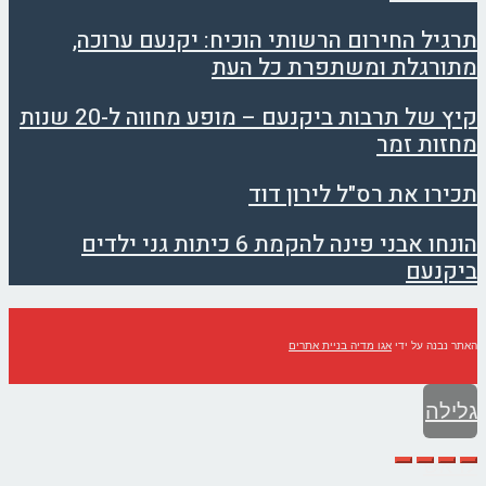
תרגיל החירום הרשותי הוכיח: יקנעם ערוכה,
מתורגלת ומשתפרת כל העת
קיץ של תרבות ביקנעם – מופע מחווה ל-20 שנות
מחזות זמר
תכירו את רס"ל לירון דוד
הונחו אבני פינה להקמת 6 כיתות גני ילדים
ביקנעם
האתר נבנה על ידי
אגו מדיה בניית אתרים
גלילה
לראש