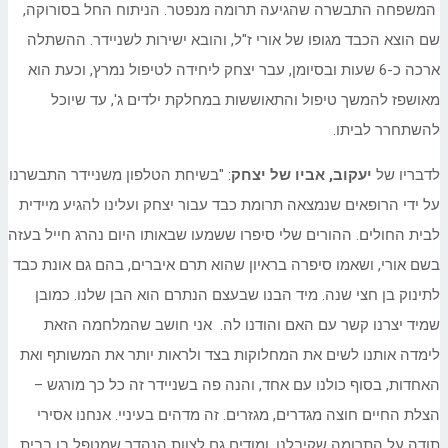
המשפחה התבשרה שהגיעה תרומה מנפטר. הניתוח החל בסורוקה,
שם הוצא הכבד מגופו של אורי ז"ל, והובא ישירות לשניידר. ההשתלה
ארכה כ-6 שעות ובסיומן, עבר יצחק ליחידה לטיפול נמרץ, וכעת הוא
מאושפז להמשך טיפול והתאוששות במחלקת ילדים ג', עד שיוכל
להשתחרר לביתו.
לדבריו של
יעקוב, אביו של יצחק
: "בשיחת הטלפון משניידר התבשרנו
על ידי הרופאים שנמצאה תרומת כבד עבור יצחק ועלינו להגיע מיידית
לבית החולים. ההורים שלי סיפרו ששמעו שבאותו היום נהרג חייל בעזה
בשם אורי, ושאמו סיפרה בראיון שהוא תרם איברים, בהם גם אונת כבד
לתינוק בן חצי שנה. מיד הבנו שבעצם הנתרם הוא הבן שלנו. כמובן
שמיד יצרנו קשר עם האם והודנו לה. אני חושב שהמלחמה הזאת
לימדה אותנו לשים את המחלוקות בצד ולראות יותר את המשותף ואת
האחדות, בסוף כולנו עם אחד, והנה פה בשניידר זה כל כך מורגש –
הצלת החיים חוצה מגדרים, מגזרים. זה מדהים בעיניי. אנחנו אסירי
תודה על התרומה שקיבלנו, ומודים גם לצוות הנהדר שמטפל בו בבית